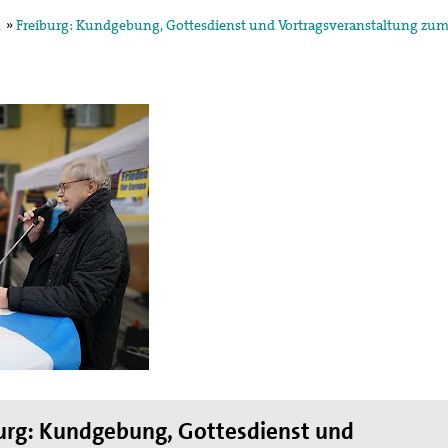
n
»
Freiburg: Kundgebung, Gottesdienst und Vortragsveranstaltung zum
egung in der
ktion und arbeitet in
ischen Konzils.
lied des weltweiten
de des II. Weltkrieges,
en
hnung die Hand
urg: Kundgebung, Gottesdienst und