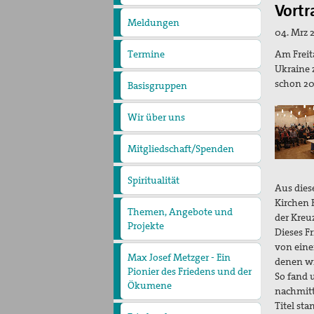
pax
Vortr
christi
Meldungen
04. Mrz 
Am Freita
Termine
Ukraine 
schon 20
Basisgruppen
Wir über uns
Unser Profil
Diözesanversammlungen
Diözesanvorstand
Geschäftsstelle
Arbeitsgruppe Nahost
Mitgliedschaft/Spenden
Spiritualität
Aktive Gewaltfreiheit
Bühler Kreuz und andere
Aus dies
Orte des Friedens
Kirchen 
Friedensmeditationen zu
Themen, Angebote und
der Kreu
Menschen des Friedens
Politisches Nachtgebet
Projekte
Bündnis "Schulfrei für die
Dieses F
Bundeswehr. Lernen für
von eine
Max Josef Metzger - Ein
den Frieden"
Filmgespräch "tun wir. tun
denen wi
Pionier des Friedens und der
wir. was dazu."
So fand 
Friedensbildung
Friedensläufe
Ökumene
Freiwilligendienste
Israel/Palästina
2024_Zur Seligsprechung
nachmitt
„PEACE TALKS“ – Über
Max Josef Metzgers: Seine
Titel st
Frieden reden
Minderheiten, Migration