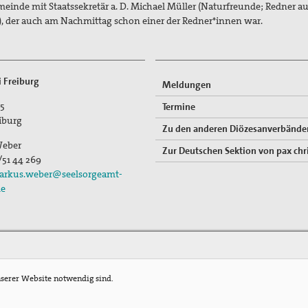
einde mit Staatssekretär a. D. Michael Müller (Naturfreunde; Redner a
o), der auch am Nachmittag schon einer der Redner*innen war.
i Freiburg
Meldungen
15
Termine
iburg
Zu den anderen Diözesanverbände
Weber
Zur Deutschen Sektion von pax chri
/51 44 269
arkus.weber@seelsorgeamt-
de
nserer Website notwendig sind.