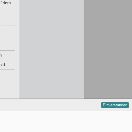
uf dem
n
sti
Einverstanden