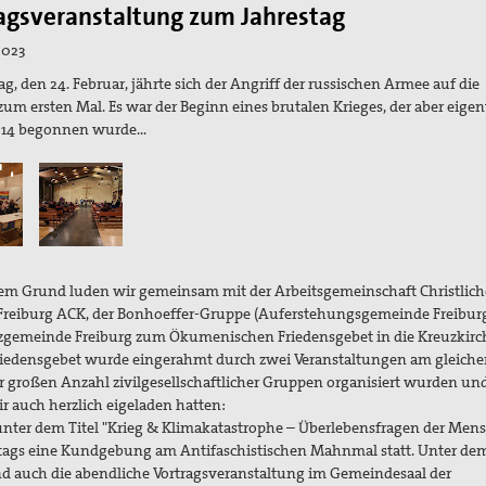
agsveranstaltung zum Jahrestag
2023
g, den 24. Februar, jährte sich der Angriff der russischen Armee auf die
zum ersten Mal. Es war der Beginn eines brutalen Krieges, der aber eigen
14 begonnen wurde...
em Grund luden wir gemeinsam mit der Arbeitsgemeinschaft Christlich
Freiburg ACK, der Bonhoeffer-Gruppe (Auferstehungsgemeinde Freibur
zgemeinde Freiburg zum Ökumenischen Friedensgebet in die Kreuzkirch
riedensgebet wurde eingerahmt durch zwei Veranstaltungen am gleichen
r großen Anzahl zivilgesellschaftlicher Gruppen organisiert wurden un
r auch herzlich eigeladen hatten:
unter dem Titel "Krieg & Klimakatastrophe – Überlebensfragen der Mens
ags eine Kundgebung am Antifaschistischen Mahnmal statt. Unter de
and auch die abendliche Vortragsveranstaltung im Gemeindesaal der