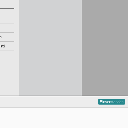
n
sti
Einverstanden