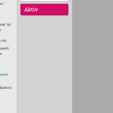
n."
ede" ist
30. Aug 2026
m
St. Peter-Lindenberg:
Lesungen unter den
6 cm.
Lind…
geamt,
25. Sep 2026
te
St. Peter-Lindenberg:
Diözesanversammlung
202…
geamt-
03. Okt 2026
Stuttgart (und Berlin):
 Karton)
Bundesweite
Friedensd…