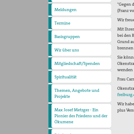
pax
"Gegen d
christi
Meldungen
(Franz vo
Wir freu
Termine
Mit Ihre
bei den 
Basisgruppen
Grund au
brennen 
Wir über uns
Unser Profil
Diözesanversammlungen
Diözesanvorstand
Geschäftsstelle
Sie könn
Arbeitsgruppe Nahost
Okenstra
Mitgliedschaft/Spenden
wenden S
Spiritualität
Aktive Gewaltfreiheit
Frau
Car
Bühler Kreuz und andere
Orte des Friedens
Friedensmeditationen zu
Okenstra
Themen, Angebote und
Menschen des Friedens
freiburg
Politisches Nachtgebet
Projekte
Bündnis "Schulfrei für die
Wir haben
Bundeswehr. Lernen für
Max Josef Metzger - Ein
den Frieden"
plus Ver
Filmgespräch "tun wir. tun
Pionier des Friedens und der
wir. was dazu."
Friedensbildung
Friedensläufe
Ökumene
Freiwilligendienste
Israel/Palästina
2024_Zur Seligsprechung
„PEACE TALKS“ – Über
Max Josef Metzgers: Seine
Frieden reden
Minderheiten, Migration