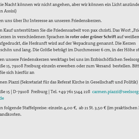
ie Nacht können wir nicht angehen, aber wir können ein Licht anzünde
n Assisi)
en uns über Ihr Interesse an unseren Friedenskerzen.
m Kauf unterstützen Sie die Friedensarbeit von pax christi.
Das Wort „Fri
Kerzen in verschiedenen Sprachen
in roter oder grüner Schrift
auf weiße
fgedruckt, die Herkunft wird auf der Verpackung genannt. Die Kerzen
schön und lang. Die
Größe beträgt im Durchmesser 6 cm, in der Höhe 1
en unsere Friedenskerzen werktags bei uns im Erzbischöflichen Seelsor
ße 15, 79108 Freiburg einzeln erwerben oder zum Versand bestellen. Bit
ie sich hierfür an
men Piazzi (
Sekretariat für das Referat Kirche in Gesellschaft und Politik)
ße 15 | D-79108 Freiburg | Tel. +49 761 5144 228
carmen.piazzi@seelsor
.de
 folgende Staffelpreise: einzeln 4,00 €, ab 21 St. 3,50 € (im praktischen
sandkosten.