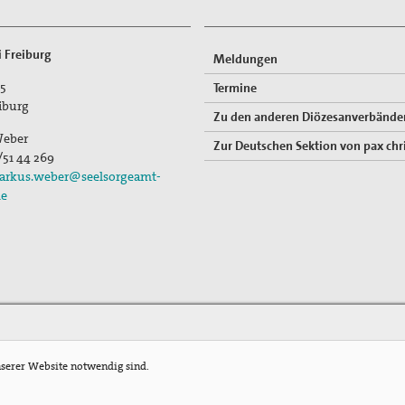
i Freiburg
Meldungen
15
Termine
iburg
Zu den anderen Diözesanverbände
Weber
Zur Deutschen Sektion von pax chri
/51 44 269
arkus.weber@seelsorgeamt-
de
nserer Website notwendig sind.