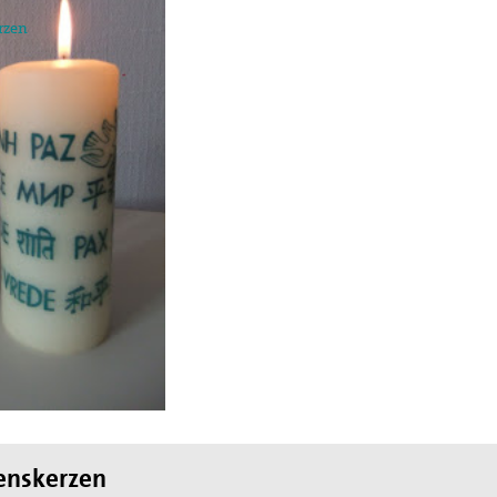
rzen
egung in der
ktion und arbeitet in
ischen Konzils.
lied des weltweiten
de des II. Weltkrieges,
en
hnung die Hand
enskerzen