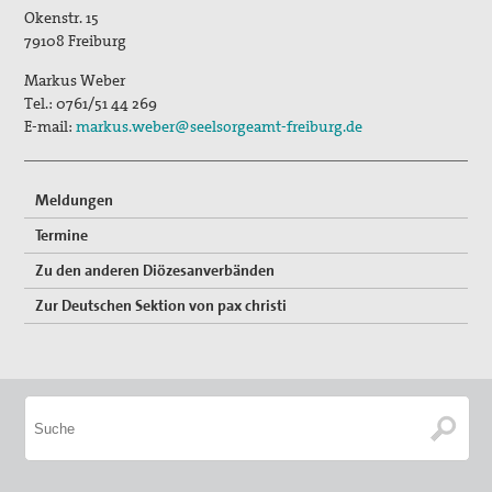
Publikationen
Okenstr. 15
79108
Freiburg
"Alle müssen den Krieg verlästern"
Markus Weber
Unser Standpunkt: Kirche als Friedensbewegung
Tel.:
0761/51 44 269
Gottes auf Erden
E-mail:
markus.weber@seelsorgeamt-freiburg.de
Unsere Mitgliederzeitschrift pax info
Meldungen
Unsere Pressemitteilungen und Stellungnahmen
Termine
Unser Kongress 2015: Gerechten Frieden weiter denken
Zu den anderen Diözesanverbänden
Das Thema "Frieden" bei der ACK Baden-Württemberg
Zur Deutschen Sektion von pax christi
Themenheft "Frieden" aus der Reihe "IMULSE für die
Pastoral"
Newsletter
Bausteine für Friedensgebete und anderes zum
Ukrainekonflikt