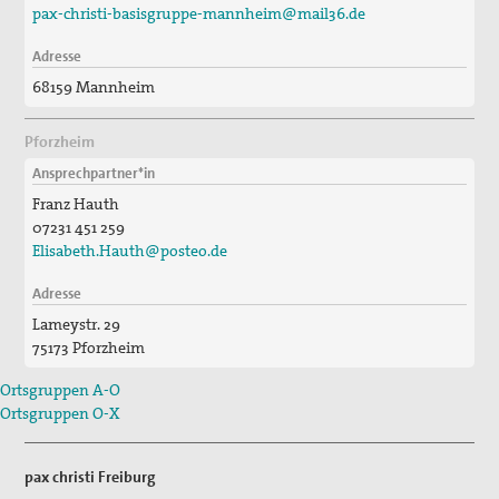
pax-christi-basisgruppe-mannheim@mail36.de
2017_Ohne tiefstes Christentum ist Krieg
Adresse
2015_Tagung: Der Krieg, die Kirchen und die Pazifisten
68159 Mannheim
2014_Abschluss des diözesanen
Seligsprechungsprozesses
Pforzheim
Ansprechpartner*in
2012_125 Jahre Max Josef Metzger
Franz Hauth
Christliche Kriegsverweigerung und die Kirchen 1914
07231 451 259
Elisabeth.Hauth@posteo.de
Die Kirche und der Krieg
Adresse
Ausstellung
Lameystr. 29
75173 Pforzheim
Bibliothek
Ortsgruppen A-O
Friedenskerzen
Ortsgruppen O-X
Vernetzung
pax christi Freiburg