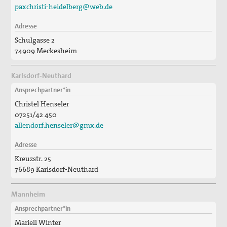
paxchristi-heidelberg@web.de
Freiwilligendienste
Adresse
Israel/Palästina
Schulgasse 2
74909 Meckesheim
„PEACE TALKS“ – Über Frieden reden
Karlsdorf-Neuthard
Minderheiten, Migration und Flucht
Ansprechpartner*in
Rüstungsexporte
Christel Henseler
07251/42 450
Sicherheit neu denken
allendorf.henseler@gmx.de
Max Josef Metzger - Ein Pionier des Friedens und der
Adresse
Ökumene
Kreuzstr. 25
76689 Karlsdorf-Neuthard
2024_Zur Seligsprechung Max Josef Metzgers: Seine
Bedeutung als Vordenker und Vorkämpfer für Frieden
Mannheim
und Ökumene
Ansprechpartner*in
2019_Zum 75. Todestag Max Josef Metzgers
Mariell Winter