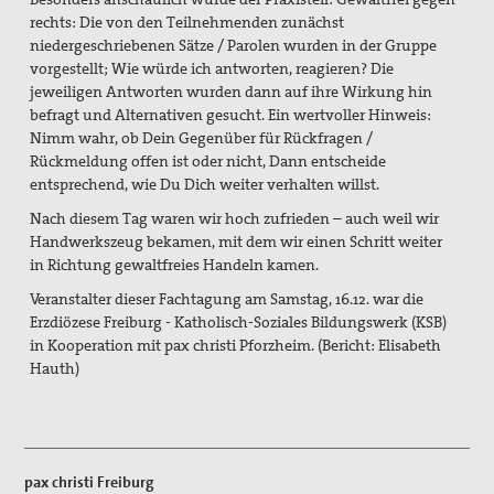
2017_Ohne tiefstes Christentum ist Krieg
rechts: Die von den Teilnehmenden zunächst
niedergeschriebenen Sätze / Parolen wurden in der Gruppe
2015_Tagung: Der Krieg, die Kirchen und die Pazifisten
vorgestellt; Wie würde ich antworten, reagieren? Die
jeweiligen Antworten wurden dann auf ihre Wirkung hin
2014_Abschluss des diözesanen
befragt und Alternativen gesucht. Ein wertvoller Hinweis:
Seligsprechungsprozesses
Nimm wahr, ob Dein Gegenüber für Rückfragen /
Rückmeldung offen ist oder nicht, Dann entscheide
2012_125 Jahre Max Josef Metzger
entsprechend, wie Du Dich weiter verhalten willst.
Nach diesem Tag waren wir hoch zufrieden – auch weil wir
Christliche Kriegsverweigerung und die Kirchen 1914
Handwerkszeug bekamen, mit dem wir einen Schritt weiter
in Richtung gewaltfreies Handeln kamen.
Die Kirche und der Krieg
Veranstalter dieser Fachtagung am Samstag, 16.12. war die
Ausstellung
Erzdiözese Freiburg - Katholisch-Soziales Bildungswerk (KSB)
in Kooperation mit pax christi Pforzheim. (Bericht: Elisabeth
Bibliothek
Hauth)
Friedenskerzen
Vernetzung
pax christi Freiburg