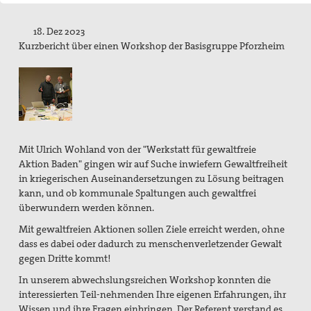
Mitgliedschaft/Spenden
18. Dez 2023
Spiritualität
Kurzbericht über einen Workshop der Basisgruppe Pforzheim
Aktive Gewaltfreiheit
Bühler Kreuz und andere Orte des Friedens
Friedensmeditationen zu Menschen des Friedens
Mit Ulrich Wohland von der "Werkstatt für gewaltfreie
Politisches Nachtgebet
Aktion Baden" gingen wir auf Suche inwiefern Gewaltfreiheit
in kriegerischen Auseinandersetzungen zu Lösung beitragen
Themen, Angebote und Projekte
kann, und ob kommunale Spaltungen auch gewaltfrei
überwundern werden können.
Bündnis "Schulfrei für die Bundeswehr. Lernen für den
Frieden"
Mit gewaltfreien Aktionen sollen Ziele erreicht werden, ohne
dass es dabei oder dadurch zu menschenverletzender Gewalt
Filmgespräch "tun wir. tun wir. was dazu."
gegen Dritte kommt!
In unserem abwechslungsreichen Workshop konnten die
Friedensbildung
interessierten Teil-nehmenden Ihre eigenen Erfahrungen, ihr
Friedensläufe
Wissen und ihre Fragen einbringen. Der Referent verstand es