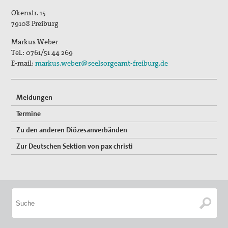
Publikationen
Okenstr. 15
"Alle müssen den Krieg verlästern"
79108
Freiburg
Markus Weber
Unser Standpunkt: Kirche als Friedensbewegung
Gottes auf Erden
Tel.:
0761/51 44 269
E-mail:
markus.weber@seelsorgeamt-freiburg.de
Unsere Mitgliederzeitschrift pax info
Unsere Pressemitteilungen und Stellungnahmen
Meldungen
Termine
Unser Kongress 2015: Gerechten Frieden weiter denken
Zu den anderen Diözesanverbänden
Das Thema "Frieden" bei der ACK Baden-Württemberg
Zur Deutschen Sektion von pax christi
Themenheft "Frieden" aus der Reihe "IMULSE für die
Pastoral"
Newsletter
Bausteine für Friedensgebete und anderes zum
Ukrainekonflikt