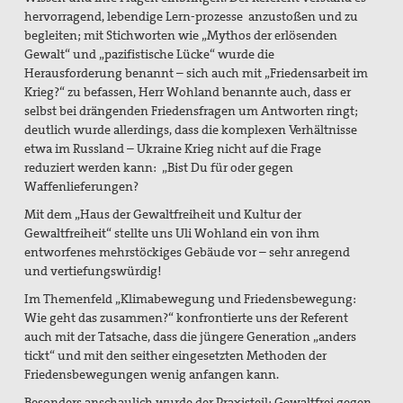
hervorragend, lebendige Lern-prozesse anzustoßen und zu
Freiwilligendienste
begleiten; mit Stichworten wie „Mythos der erlösenden
Gewalt“ und „pazifistische Lücke“ wurde die
Israel/Palästina
Herausforderung benannt – sich auch mit „Friedensarbeit im
Krieg?“ zu befassen, Herr Wohland benannte auch, dass er
„PEACE TALKS“ – Über Frieden reden
selbst bei drängenden Friedensfragen um Antworten ringt;
deutlich wurde allerdings, dass die komplexen Verhältnisse
Minderheiten, Migration und Flucht
etwa im Russland – Ukraine Krieg nicht auf die Frage
reduziert werden kann: „Bist Du für oder gegen
Rüstungsexporte
Waffenlieferungen?
Mit dem „Haus der Gewaltfreiheit und Kultur der
Sicherheit neu denken
Gewaltfreiheit“ stellte uns Uli Wohland ein von ihm
entworfenes mehrstöckiges Gebäude vor – sehr anregend
Max Josef Metzger - Ein Pionier des Friedens und der
und vertiefungswürdig!
Ökumene
Im Themenfeld „Klimabewegung und Friedensbewegung:
2024_Zur Seligsprechung Max Josef Metzgers: Seine
Wie geht das zusammen?“ konfrontierte uns der Referent
Bedeutung als Vordenker und Vorkämpfer für Frieden
auch mit der Tatsache, dass die jüngere Generation „anders
und Ökumene
tickt“ und mit den seither eingesetzten Methoden der
Friedensbewegungen wenig anfangen kann.
2019_Zum 75. Todestag Max Josef Metzgers
Besonders anschaulich wurde der Praxisteil: Gewaltfrei gegen