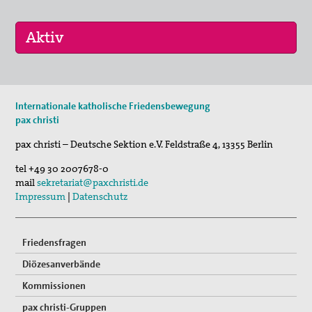
Suche
30. Aug 2026
Internationale katholische Friedensbewegung
St. Peter-Lindenberg: Lesungen unter den Lind…
pax christi
25. Sep 2026
pax christi – Deutsche Sektion e.V.
Feldstraße 4
,
13355
Berlin
St. Peter-Lindenberg: Diözesanversammlung 202…
tel
+49 30 2007678-0
03. Okt 2026
mail
sekretariat@paxchristi.de
Stuttgart (und Berlin): Bundesweite Friedensd…
Impressum
|
Datenschutz
Friedensfragen
Diözesanverbände
Kommissionen
pax christi-Gruppen