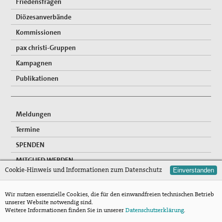
Publikationen
Friedensfragen
Diözesanverbände
"Alle müssen den Krieg verlästern"
Kommissionen
Unser Standpunkt: Kirche als Friedensbewegung
pax christi-Gruppen
Gottes auf Erden
Kampagnen
Unsere Mitgliederzeitschrift pax info
Publikationen
Unsere Pressemitteilungen und Stellungnahmen
Unser Kongress 2015: Gerechten Frieden weiter denken
Meldungen
Termine
Das Thema "Frieden" bei der ACK Baden-Württemberg
SPENDEN
Themenheft "Frieden" aus der Reihe "IMULSE für die
MITGLIED WERDEN
Pastoral"
Cookie-Hinweis und Informationen zum Datenschutz
Einverstanden
FREIWILLIGENDIENSTE
Newsletter
NEWSLETTER
Wir nutzen essenzielle Cookies, die für den einwandfreien technischen Betrieb
unserer Website notwendig sind.
Bausteine für Friedensgebete und anderes zum
Mitgliederzugang
Weitere Informationen finden Sie in unserer
Datenschutzerklärung
.
Ukrainekonflikt