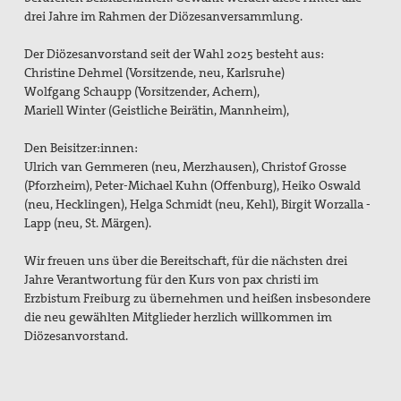
Mitgliedschaft/Spenden
drei Jahre im Rahmen der Diözesanversammlung.
Spiritualität
Der Diözesanvorstand seit der Wahl 2025 besteht aus:
Christine Dehmel (Vorsitzende, neu, Karlsruhe)
Aktive Gewaltfreiheit
Wolfgang Schaupp (Vorsitzender, Achern),
Mariell Winter (Geistliche Beirätin, Mannheim),
Bühler Kreuz und andere Orte des Friedens
Den Beisitzer:innen:
Friedensmeditationen zu Menschen des Friedens
Ulrich van Gemmeren (neu, Merzhausen), Christof Grosse
(Pforzheim), Peter-Michael Kuhn (Offenburg), Heiko Oswald
Politisches Nachtgebet
(neu, Hecklingen), Helga Schmidt (neu, Kehl), Birgit Worzalla -
Lapp (neu, St. Märgen).
Themen, Angebote und Projekte
Wir freuen uns über die Bereitschaft, für die nächsten drei
Bündnis "Schulfrei für die Bundeswehr. Lernen für den
Jahre Verantwortung für den Kurs von pax christi im
Frieden"
Erzbistum Freiburg zu übernehmen und heißen insbesondere
die neu gewählten Mitglieder herzlich willkommen im
Filmgespräch "tun wir. tun wir. was dazu."
Diözesanvorstand.
Friedensbildung
Friedensläufe