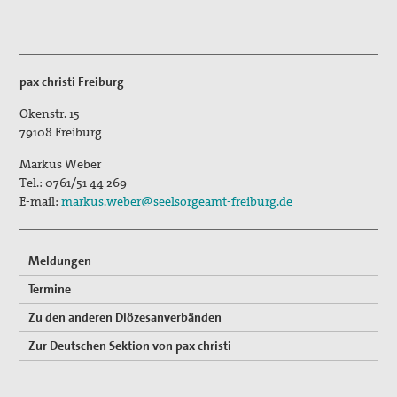
Freiwilligendienste
Israel/Palästina
pax christi Freiburg
„PEACE TALKS“ – Über Frieden reden
Okenstr. 15
79108
Freiburg
Minderheiten, Migration und Flucht
Markus Weber
Rüstungsexporte
Tel.:
0761/51 44 269
E-mail:
markus.weber@seelsorgeamt-freiburg.de
Sicherheit neu denken
Max Josef Metzger - Ein Pionier des Friedens und der
Meldungen
Ökumene
Termine
2024_Zur Seligsprechung Max Josef Metzgers: Seine
Zu den anderen Diözesanverbänden
Bedeutung als Vordenker und Vorkämpfer für Frieden
und Ökumene
Zur Deutschen Sektion von pax christi
2019_Zum 75. Todestag Max Josef Metzgers