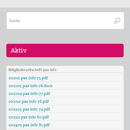
2017_Ohne tiefstes Christentum ist Krieg
2015_Tagung: Der Krieg, die Kirchen und die Pazifisten
2014_Abschluss des diözesanen
Seligsprechungsprozesses
2012_125 Jahre Max Josef Metzger
Christliche Kriegsverweigerung und die Kirchen 1914
Mitgliederzeitschrift pax info
Die Kirche und der Krieg
30. Aug 2026
202112 pax info 75.pdf
St. Peter-Lindenberg: Lesungen unter den Lind…
Ausstellung
202205 pax info 76.docx
25. Sep 2026
202209 pax info 77.pdf
Bibliothek
St. Peter-Lindenberg: Diözesanversammlung 202…
202212 pax info 78.pdf
Friedenskerzen
03. Okt 2026
202305 pax info 79.pdf
Stuttgart (und Berlin): Bundesweite Friedensd…
202311 pax info 80.pdf
Vernetzung
202405 pax info 81.pdf