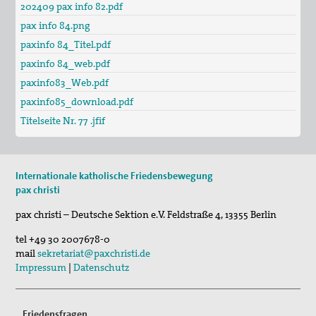
Publikationen
202409 pax info 82.pdf
pax info 84.png
"Alle müssen den Krieg verlästern"
paxinfo 84_Titel.pdf
Unser Standpunkt: Kirche als Friedensbewegung
paxinfo 84_web.pdf
Gottes auf Erden
paxinfo83_Web.pdf
Unsere Mitgliederzeitschrift pax info
paxinfo85_download.pdf
Titelseite Nr. 77 .jfif
Unsere Pressemitteilungen und Stellungnahmen
Unser Kongress 2015: Gerechten Frieden weiter denken
Internationale katholische Friedensbewegung
Das Thema "Frieden" bei der ACK Baden-Württemberg
pax christi
pax christi – Deutsche Sektion e.V.
Feldstraße 4
,
13355
Berlin
Themenheft "Frieden" aus der Reihe "IMULSE für die
Pastoral"
tel
+49 30 2007678-0
mail
sekretariat@paxchristi.de
Newsletter
Impressum
|
Datenschutz
Bausteine für Friedensgebete und anderes zum
Ukrainekonflikt
Friedensfragen