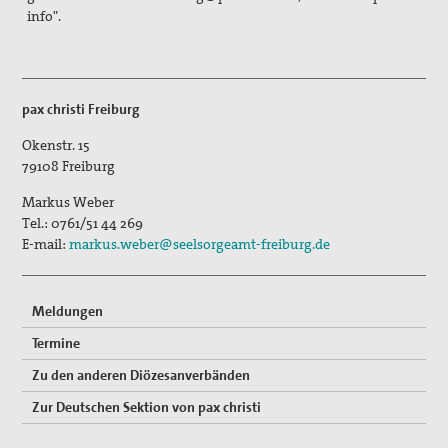
info".
Freiwilligendienste
Israel/Palästina
pax christi Freiburg
„PEACE TALKS“ – Über Frieden reden
Okenstr. 15
Minderheiten, Migration und Flucht
79108
Freiburg
Rüstungsexporte
Markus Weber
Tel.:
0761/51 44 269
Sicherheit neu denken
E-mail:
markus.weber@seelsorgeamt-freiburg.de
Max Josef Metzger - Ein Pionier des Friedens und der
Ökumene
Meldungen
Termine
2024_Zur Seligsprechung Max Josef Metzgers: Seine
Bedeutung als Vordenker und Vorkämpfer für Frieden
Zu den anderen Diözesanverbänden
und Ökumene
Zur Deutschen Sektion von pax christi
2019_Zum 75. Todestag Max Josef Metzgers