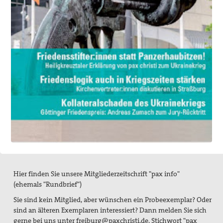
Mitgliedschaft/Spenden
Spiritualität
Aktive Gewaltfreiheit
Bühler Kreuz und andere Orte des Friedens
Friedensmeditationen zu Menschen des Friedens
Politisches Nachtgebet
Themen, Angebote und Projekte
Bündnis "Schulfrei für die Bundeswehr. Lernen für den
Frieden"
Hier finden Sie unsere Mitgliederzeitschrift "pax info"
Filmgespräch "tun wir. tun wir. was dazu."
(ehemals "Rundbrief")
Sie sind kein Mitglied, aber wünschen ein Probeexemplar? Oder
Friedensbildung
sind an älteren Exemplaren interessiert? Dann melden Sie sich
gerne bei uns unter freiburg@paxchristi.de, Stichwort "pax
Friedensläufe