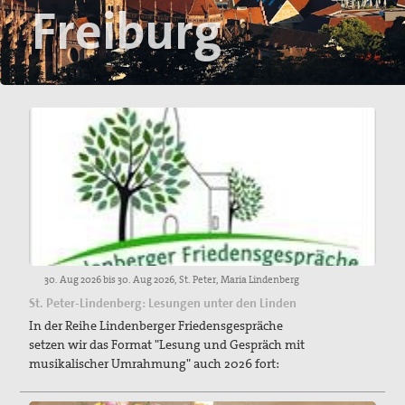
Freiburg
Mitgliedschaft/Spenden
Spiritualität
Aktive Gewaltfreiheit
Bühler Kreuz und andere Orte des Friedens
Friedensmeditationen zu Menschen des Friedens
Politisches Nachtgebet
Themen, Angebote und Projekte
Bündnis "Schulfrei für die Bundeswehr. Lernen für den
30. Aug 2026 bis 30. Aug 2026, St. Peter, Maria Lindenberg
Frieden"
St. Peter-Lindenberg: Lesungen unter den Linden
In der Reihe Lindenberger Friedensgespräche
Filmgespräch "tun wir. tun wir. was dazu."
setzen wir das Format "Lesung und Gespräch mit
musikalischer Umrahmung" auch 2026 fort:
Friedensbildung
Friedensläufe