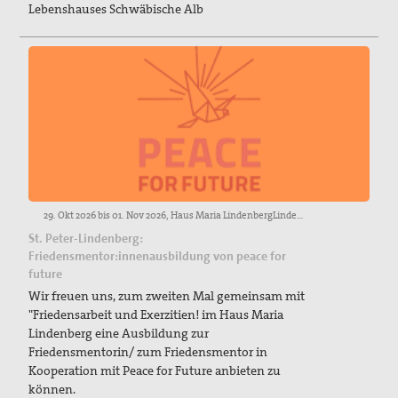
Publikationen
Lebenshauses Schwäbische Alb
"Alle müssen den Krieg verlästern"
Unser Standpunkt: Kirche als Friedensbewegung
Gottes auf Erden
Unsere Mitgliederzeitschrift pax info
Unsere Pressemitteilungen und Stellungnahmen
Unser Kongress 2015: Gerechten Frieden weiter denken
29. Okt 2026 bis 01. Nov 2026, Haus Maria LindenbergLindenbergstraße 2579271 St. PeterTel.: 07661 9300-0info@haus-maria-lindenberg.de
Das Thema "Frieden" bei der ACK Baden-Württemberg
St. Peter-Lindenberg:
Friedensmentor:innenausbildung von peace for
Themenheft "Frieden" aus der Reihe "IMULSE für die
future
Pastoral"
Wir freuen uns, zum zweiten Mal gemeinsam mit
"Friedensarbeit und Exerzitien! im Haus Maria
Newsletter
Lindenberg eine Ausbildung zur
Friedensmentorin/ zum Friedensmentor in
Bausteine für Friedensgebete und anderes zum
Kooperation mit Peace for Future anbieten zu
Ukrainekonflikt
können.