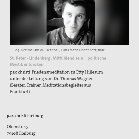
04. Dez 2026 bis 06. Dez 2026, Haus Maria LindenbergLindenbergstraße 25, 79271 St. PeterAnmeldungen erbeten an:Carmen Piazzi. Verwaltung. Telefon: +49 761 5144 228 · carmen.piazzi@seelsorgeamt-freiburg.de. Erzbischöfliches Seelsorgeamt. Abt IV-Sozialpastoral.
St. Peter - Lindenberg: Mitfühlend sein – politische
Mystik entdecken
pax christi-Friedensmeditation zu Etty Hillesum
unter der Leitung von Dr. Thomas Wagner
(Berater, Trainer, Meditationsbegleiter aus
Frankfurt)
pax christi Freiburg
Okenstr. 15
79108
Freiburg